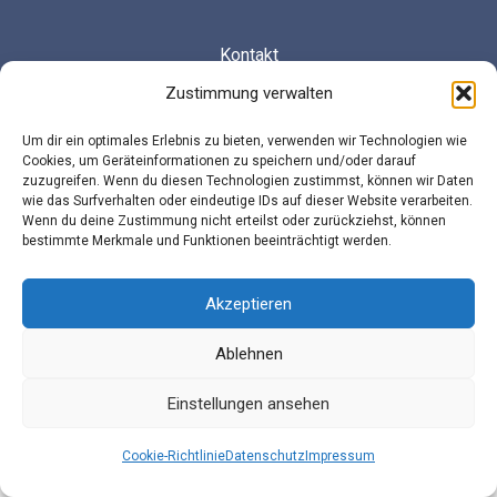
Kontakt
Zustimmung verwalten
Cookie-Richtlinie (EU)
Um dir ein optimales Erlebnis zu bieten, verwenden wir Technologien wie
Cookies, um Geräteinformationen zu speichern und/oder darauf
zuzugreifen. Wenn du diesen Technologien zustimmst, können wir Daten
wie das Surfverhalten oder eindeutige IDs auf dieser Website verarbeiten.
Wenn du deine Zustimmung nicht erteilst oder zurückziehst, können
bestimmte Merkmale und Funktionen beeinträchtigt werden.
© Landesarbeitsgemeinschaft Schulsozialarbeit
Sachsen e.V.
Akzeptieren
Ablehnen
Diese Maßnahme wird mitfinanziert durch
Steuermittel auf der Grundlage des von den
Einstellungen ansehen
Abgeordneten des Sächsischen Landtags
beschlossenen Haushaltes.
Cookie-Richtlinie
Datenschutz
Impressum