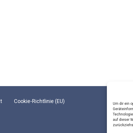
t
Cookie-Richtlinie (EU)
Um dir ein 
Geräteinfor
Technologie
© Landesar
auf dieser 
zurückziehs