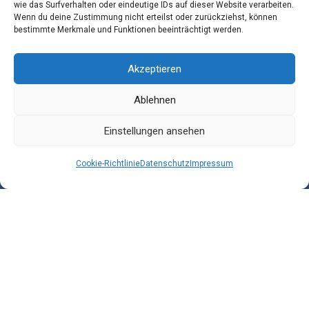
wie das Surfverhalten oder eindeutige IDs auf dieser Website verarbeiten.
Wenn du deine Zustimmung nicht erteilst oder zurückziehst, können
bestimmte Merkmale und Funktionen beeinträchtigt werden.
Akzeptieren
Datenschutz
Ablehnen
Einstellungen ansehen
Impressum
Cookie-Richtlinie
Datenschutz
Impressum
AGB
Kontakt
Cookie-Richtlinie (EU)