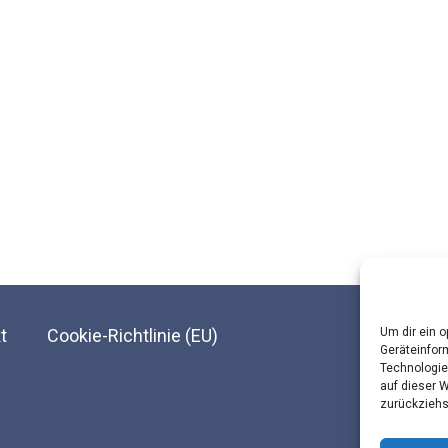
t
Cookie-Richtlinie (EU)
Um dir ein 
Geräteinfor
Technologie
© Landesar
auf dieser 
zurückziehs