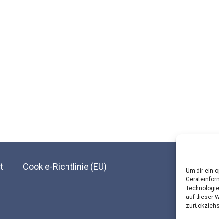
t
Cookie-Richtlinie (EU)
Um dir ein 
Geräteinfor
Technologie
© Landesar
auf dieser 
zurückziehs