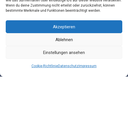
wie das Surfverhalten oder eindeutige IDs auf dieser Website verarbeiten.
Wenn du deine Zustimmung nicht erteilst oder zurückziehst, können
bestimmte Merkmale und Funktionen beeinträchtigt werden.
Akzeptieren
Ablehnen
Einstellungen ansehen
Datenschutz
Cookie-Richtlinie
Datenschutz
Impressum
Impressum
AGB
Kontakt