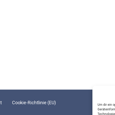
t
Cookie-Richtlinie (EU)
Um dir ein 
Geräteinfor
Technologie