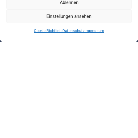
Ablehnen
Impressum
Einstellungen ansehen
Cookie-Richtlinie
Datenschutz
Impressum
AGB
Kontakt
Cookie-Richtlinie (EU)
© Landesarbeitsgemeinschaft Schulsozialarbeit
Sachsen e.V.