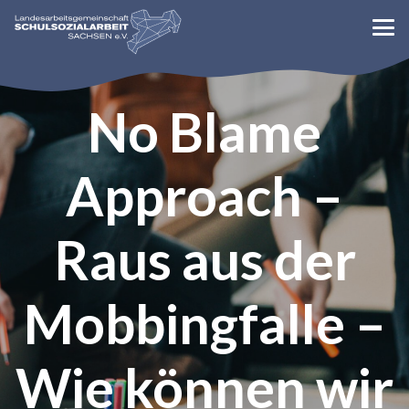
No Blame
Approach –
Raus aus der
Mobbingfalle –
Wie können wir