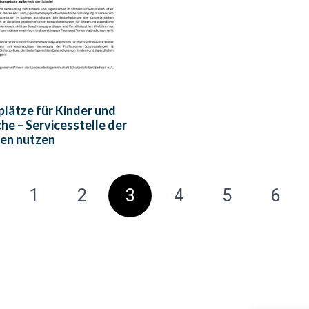
lätze für Kinder und
he – Servicesstelle der
en nutzen
1
2
3
4
5
6