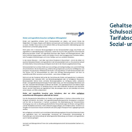
Gehaltse
Schulsoz
Tarifabs
Sozial- u