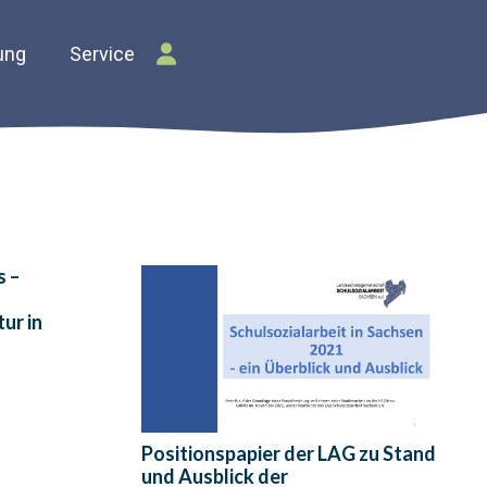
ung
Service
s –
ur in
Positionspapier der LAG zu Stand
und Ausblick der